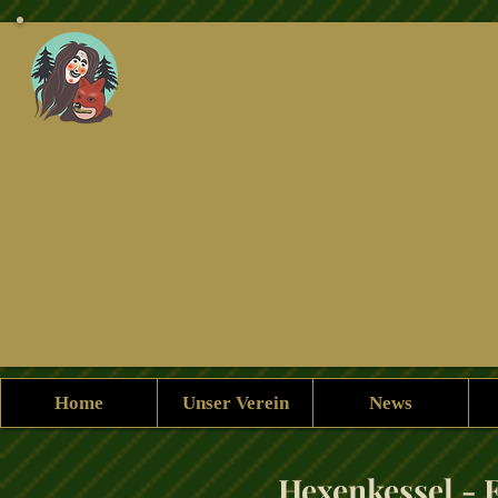
Fuchswald 
Home
Unser Verein
News
Hexenkessel - 